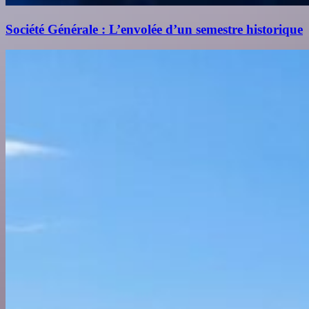
Société Générale : L’envolée d’un semestre historique