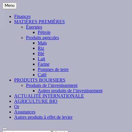
Skip
Menu
to
content
Finances
MATIÈRES PREMIÈRES
Énergies
Pétrole
Produits agricoles
Maïs
Riz
Blé
Lait
Farine
Pommes de terre
Café
PRODUITS BOURSIERS
Produits de l’investissement
Autres produits de l’investissement
ACTUALITÉ INTERNATIONALE
AGRICULTURE BIO
Or
Assurances
Autres produits à effet de levier
Search