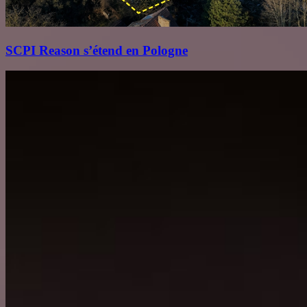
SCPI Reason s’étend en Pologne