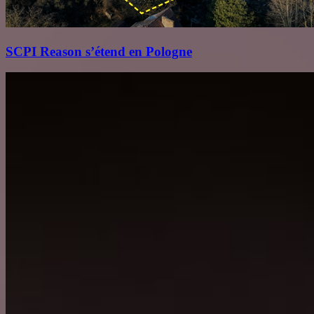
SCPI Reason s’étend en Pologne