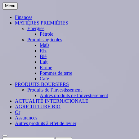
Skip
Menu
to
content
Finances
MATIÈRES PREMIÈRES
Énergies
Pétrole
Produits agricoles
Maïs
Riz
Blé
Lait
Farine
Pommes de terre
Café
PRODUITS BOURSIERS
Produits de l’investissement
Autres produits de l’investissement
ACTUALITÉ INTERNATIONALE
AGRICULTURE BIO
Or
Assurances
Autres produits à effet de levier
Search