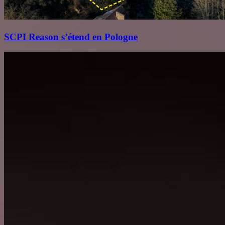
SCPI Reason s’étend en Pologne