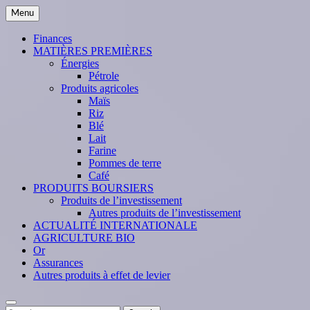
Skip
Menu
to
content
Finances
MATIÈRES PREMIÈRES
Énergies
Pétrole
Produits agricoles
Maïs
Riz
Blé
Lait
Farine
Pommes de terre
Café
PRODUITS BOURSIERS
Produits de l’investissement
Autres produits de l’investissement
ACTUALITÉ INTERNATIONALE
AGRICULTURE BIO
Or
Assurances
Autres produits à effet de levier
Search