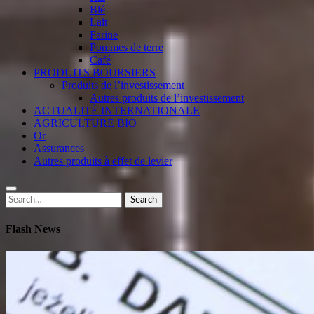
Blé
Lait
Farine
Pommes de terre
Café
PRODUITS BOURSIERS
Produits de l’investissement
Autres produits de l’investissement
ACTUALITÉ INTERNATIONALE
AGRICULTURE BIO
Or
Assurances
Autres produits à effet de levier
Search
Search
for:
Flash News