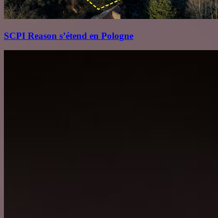
SCPI Reason s’étend en Pologne