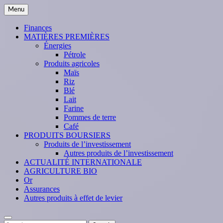
Skip
Menu
to
content
Finances
MATIÈRES PREMIÈRES
Énergies
Pétrole
Produits agricoles
Maïs
Riz
Blé
Lait
Farine
Pommes de terre
Café
PRODUITS BOURSIERS
Produits de l’investissement
Autres produits de l’investissement
ACTUALITÉ INTERNATIONALE
AGRICULTURE BIO
Or
Assurances
Autres produits à effet de levier
Search