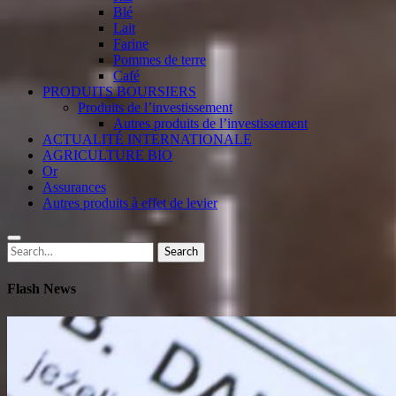
Blé
Lait
Farine
Pommes de terre
Café
PRODUITS BOURSIERS
Produits de l’investissement
Autres produits de l’investissement
ACTUALITÉ INTERNATIONALE
AGRICULTURE BIO
Or
Assurances
Autres produits à effet de levier
Search
Search
for:
Flash News