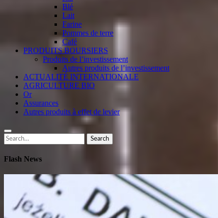
Blé
Lait
Farine
Pommes de terre
Café
PRODUITS BOURSIERS
Produits de l’investissement
Autres produits de l’investissement
ACTUALITÉ INTERNATIONALE
AGRICULTURE BIO
Or
Assurances
Autres produits à effet de levier
Search
Search
for:
Flash News