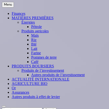
Skip
Menu
to
content
Finances
MATIÈRES PREMIÈRES
Énergies
Pétrole
Produits agricoles
Maïs
Riz
Blé
Lait
Farine
Pommes de terre
Café
PRODUITS BOURSIERS
Produits de l’investissement
Autres produits de l’investissement
ACTUALITÉ INTERNATIONALE
AGRICULTURE BIO
Or
Assurances
Autres produits à effet de levier
Search