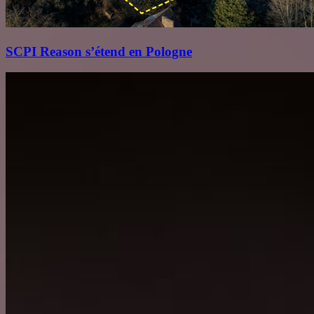
SCPI Reason s’étend en Pologne