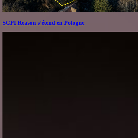
SCPI Reason s’étend en Pologne