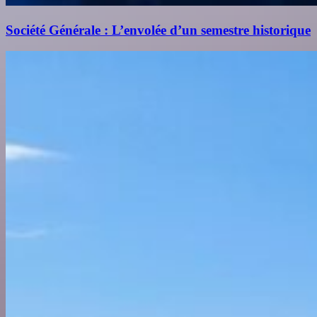
Société Générale : L’envolée d’un semestre historique