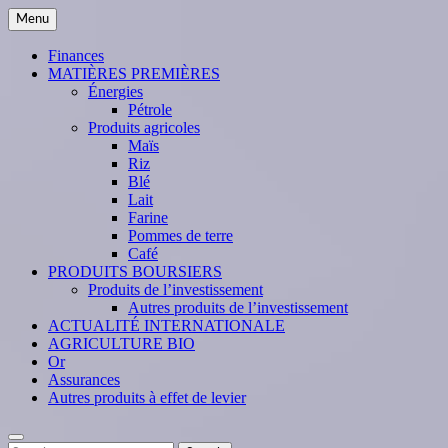
Skip
Menu
to
content
Finances
MATIÈRES PREMIÈRES
Énergies
Pétrole
Produits agricoles
Maïs
Riz
Blé
Lait
Farine
Pommes de terre
Café
PRODUITS BOURSIERS
Produits de l’investissement
Autres produits de l’investissement
ACTUALITÉ INTERNATIONALE
AGRICULTURE BIO
Or
Assurances
Autres produits à effet de levier
Search