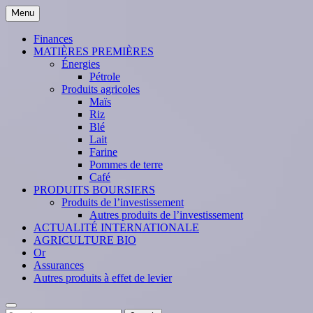
Skip
Menu
to
content
Finances
MATIÈRES PREMIÈRES
Énergies
Pétrole
Produits agricoles
Maïs
Riz
Blé
Lait
Farine
Pommes de terre
Café
PRODUITS BOURSIERS
Produits de l’investissement
Autres produits de l’investissement
ACTUALITÉ INTERNATIONALE
AGRICULTURE BIO
Or
Assurances
Autres produits à effet de levier
Search