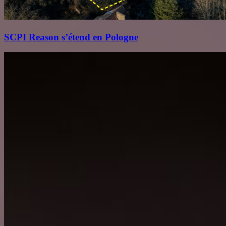
SCPI Reason s’étend en Pologne