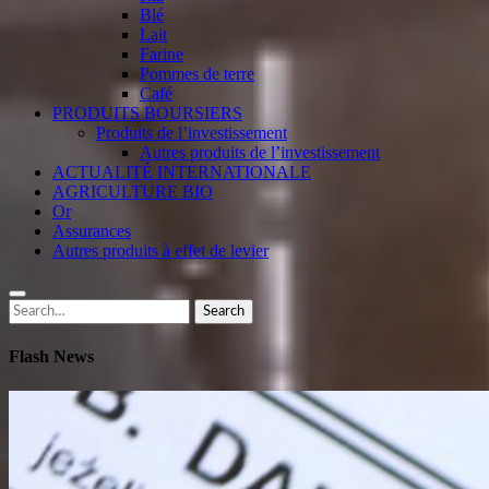
Blé
Lait
Farine
Pommes de terre
Café
PRODUITS BOURSIERS
Produits de l’investissement
Autres produits de l’investissement
ACTUALITÉ INTERNATIONALE
AGRICULTURE BIO
Or
Assurances
Autres produits à effet de levier
Search
Search
for:
Flash News