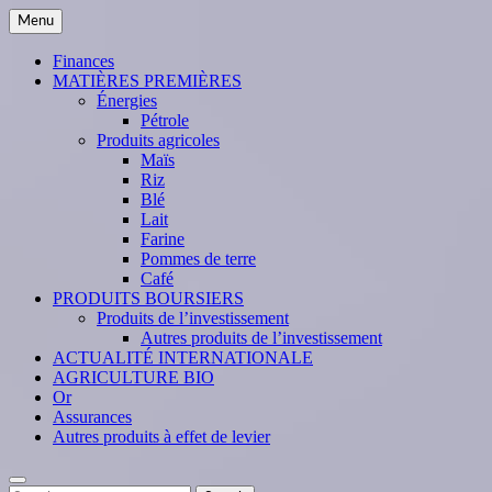
Skip
Menu
to
content
Finances
MATIÈRES PREMIÈRES
Énergies
Pétrole
Produits agricoles
Maïs
Riz
Blé
Lait
Farine
Pommes de terre
Café
PRODUITS BOURSIERS
Produits de l’investissement
Autres produits de l’investissement
ACTUALITÉ INTERNATIONALE
AGRICULTURE BIO
Or
Assurances
Autres produits à effet de levier
Search