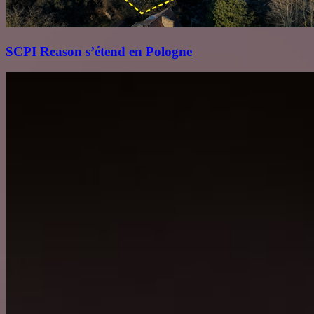
SCPI Reason s’étend en Pologne