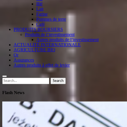
Blé
Lait
Farine
Pommes de terre
Café
PRODUITS BOURSIERS
Produits de l’investissement
Autres produits de l’investissement
ACTUALITÉ INTERNATIONALE
AGRICULTURE BIO
Or
Assurances
Autres produits à effet de levier
Search
Search
for:
Flash News