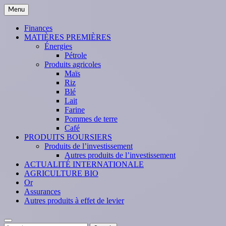
Skip
Menu
to
content
Finances
MATIÈRES PREMIÈRES
Énergies
Pétrole
Produits agricoles
Maïs
Riz
Blé
Lait
Farine
Pommes de terre
Café
PRODUITS BOURSIERS
Produits de l’investissement
Autres produits de l’investissement
ACTUALITÉ INTERNATIONALE
AGRICULTURE BIO
Or
Assurances
Autres produits à effet de levier
Search