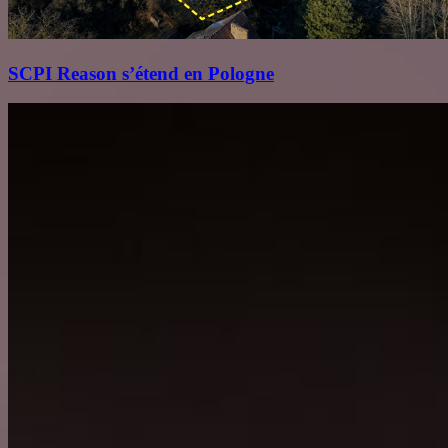
SCPI Reason s’étend en Pologne