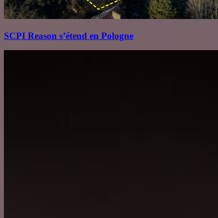
SCPI Reason s’étend en Pologne