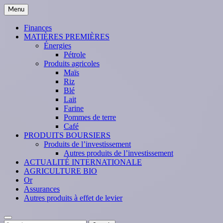
Skip
Menu
to
content
Finances
MATIÈRES PREMIÈRES
Énergies
Pétrole
Produits agricoles
Maïs
Riz
Blé
Lait
Farine
Pommes de terre
Café
PRODUITS BOURSIERS
Produits de l’investissement
Autres produits de l’investissement
ACTUALITÉ INTERNATIONALE
AGRICULTURE BIO
Or
Assurances
Autres produits à effet de levier
Search