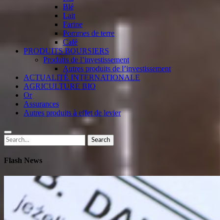
Blé
Lait
Farine
Pommes de terre
Café
PRODUITS BOURSIERS
Produits de l’investissement
Autres produits de l’investissement
ACTUALITÉ INTERNATIONALE
AGRICULTURE BIO
Or
Assurances
Autres produits à effet de levier
Search
Search
for:
Flash News