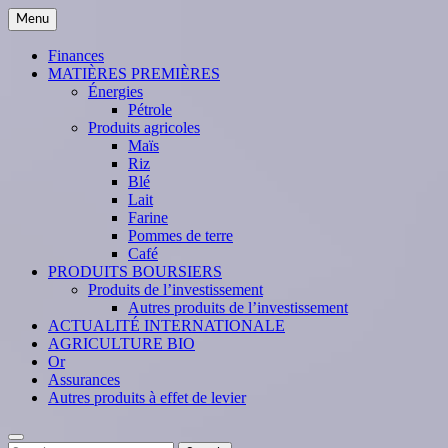
Skip
Menu
to
content
Finances
MATIÈRES PREMIÈRES
Énergies
Pétrole
Produits agricoles
Maïs
Riz
Blé
Lait
Farine
Pommes de terre
Café
PRODUITS BOURSIERS
Produits de l’investissement
Autres produits de l’investissement
ACTUALITÉ INTERNATIONALE
AGRICULTURE BIO
Or
Assurances
Autres produits à effet de levier
Search