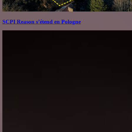
SCPI Reason s’étend en Pologne