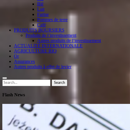
Blé
Lait
Farine
Pommes de terre
Café
PRODUITS BOURSIERS
Produits de l’investissement
Autres produits de l’investissement
ACTUALITÉ INTERNATIONALE
AGRICULTURE BIO
Or
Assurances
Autres produits à effet de levier
Search
Search
for:
Flash News