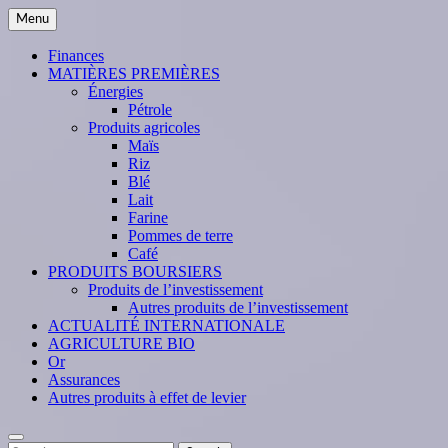
Skip
Menu
to
content
Finances
MATIÈRES PREMIÈRES
Énergies
Pétrole
Produits agricoles
Maïs
Riz
Blé
Lait
Farine
Pommes de terre
Café
PRODUITS BOURSIERS
Produits de l’investissement
Autres produits de l’investissement
ACTUALITÉ INTERNATIONALE
AGRICULTURE BIO
Or
Assurances
Autres produits à effet de levier
Search