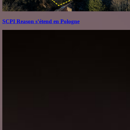
SCPI Reason s’étend en Pologne