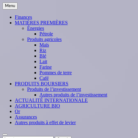
Skip
Menu
to
content
Finances
MATIÈRES PREMIÈRES
Énergies
Pétrole
Produits agricoles
Maïs
Riz
Blé
Lait
Farine
Pommes de terre
Café
PRODUITS BOURSIERS
Produits de l’investissement
Autres produits de l’investissement
ACTUALITÉ INTERNATIONALE
AGRICULTURE BIO
Or
Assurances
Autres produits à effet de levier
Search