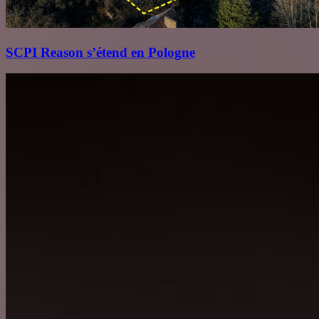
SCPI Reason s’étend en Pologne