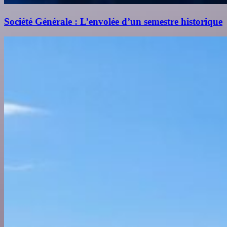
Société Générale : L’envolée d’un semestre historique