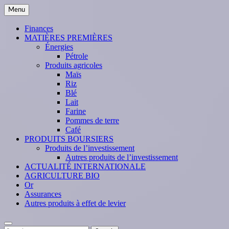
Skip
Menu
to
content
Finances
MATIÈRES PREMIÈRES
Énergies
Pétrole
Produits agricoles
Maïs
Riz
Blé
Lait
Farine
Pommes de terre
Café
PRODUITS BOURSIERS
Produits de l’investissement
Autres produits de l’investissement
ACTUALITÉ INTERNATIONALE
AGRICULTURE BIO
Or
Assurances
Autres produits à effet de levier
Search