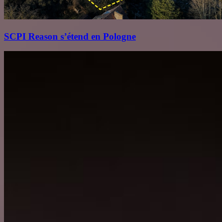
SCPI Reason s’étend en Pologne