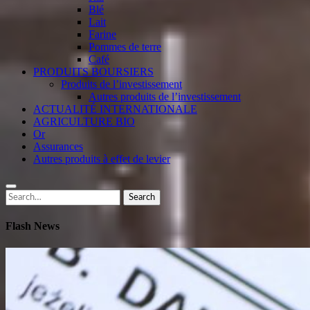
Blé
Lait
Farine
Pommes de terre
Café
PRODUITS BOURSIERS
Produits de l’investissement
Autres produits de l’investissement
ACTUALITÉ INTERNATIONALE
AGRICULTURE BIO
Or
Assurances
Autres produits à effet de levier
Search
Search
for:
Flash News