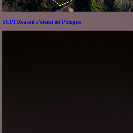
SCPI Reason s’étend en Pologne