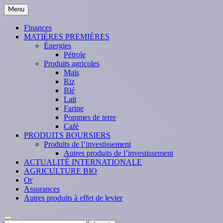
Skip
Menu
to
content
Finances
MATIÈRES PREMIÈRES
Énergies
Pétrole
Produits agricoles
Maïs
Riz
Blé
Lait
Farine
Pommes de terre
Café
PRODUITS BOURSIERS
Produits de l’investissement
Autres produits de l’investissement
ACTUALITÉ INTERNATIONALE
AGRICULTURE BIO
Or
Assurances
Autres produits à effet de levier
Search