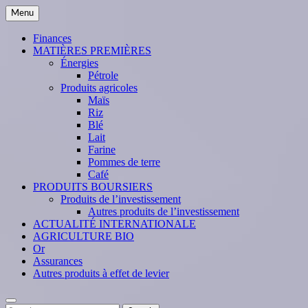
Skip
Menu
to
content
Finances
MATIÈRES PREMIÈRES
Énergies
Pétrole
Produits agricoles
Maïs
Riz
Blé
Lait
Farine
Pommes de terre
Café
PRODUITS BOURSIERS
Produits de l’investissement
Autres produits de l’investissement
ACTUALITÉ INTERNATIONALE
AGRICULTURE BIO
Or
Assurances
Autres produits à effet de levier
Search