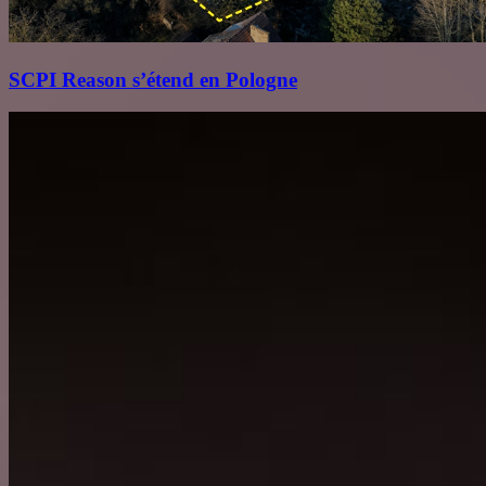
SCPI Reason s’étend en Pologne