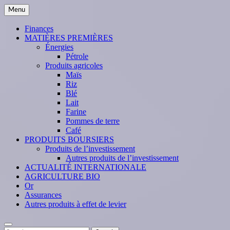
Skip
Menu
to
content
Finances
MATIÈRES PREMIÈRES
Énergies
Pétrole
Produits agricoles
Maïs
Riz
Blé
Lait
Farine
Pommes de terre
Café
PRODUITS BOURSIERS
Produits de l’investissement
Autres produits de l’investissement
ACTUALITÉ INTERNATIONALE
AGRICULTURE BIO
Or
Assurances
Autres produits à effet de levier
Search