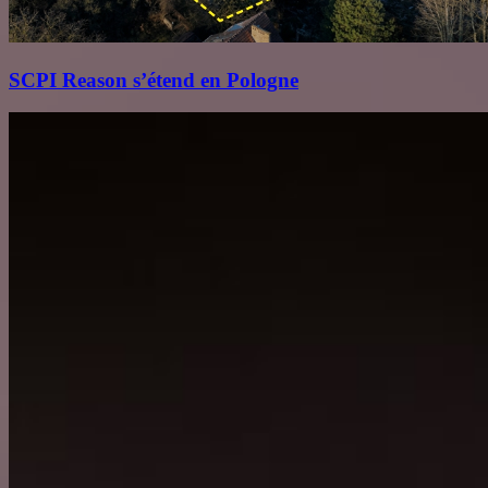
SCPI Reason s’étend en Pologne