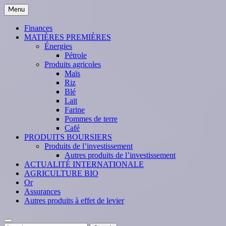
Skip
Menu
to
content
Finances
MATIÈRES PREMIÈRES
Énergies
Pétrole
Produits agricoles
Maïs
Riz
Blé
Lait
Farine
Pommes de terre
Café
PRODUITS BOURSIERS
Produits de l’investissement
Autres produits de l’investissement
ACTUALITÉ INTERNATIONALE
AGRICULTURE BIO
Or
Assurances
Autres produits à effet de levier
Search