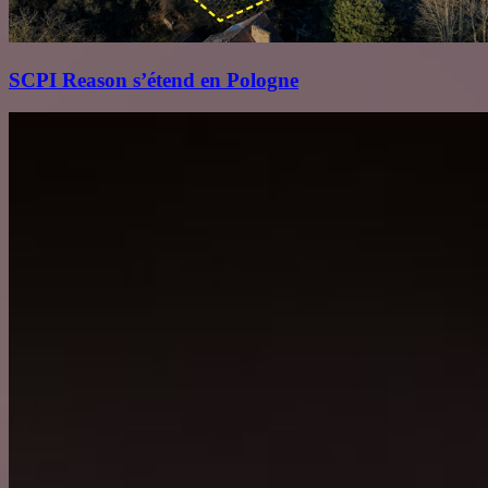
SCPI Reason s’étend en Pologne