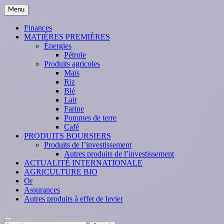
Skip
Menu
to
content
Finances
MATIÈRES PREMIÈRES
Énergies
Pétrole
Produits agricoles
Maïs
Riz
Blé
Lait
Farine
Pommes de terre
Café
PRODUITS BOURSIERS
Produits de l’investissement
Autres produits de l’investissement
ACTUALITÉ INTERNATIONALE
AGRICULTURE BIO
Or
Assurances
Autres produits à effet de levier
Search