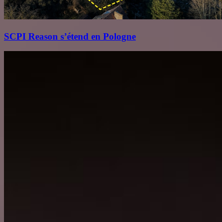
SCPI Reason s’étend en Pologne