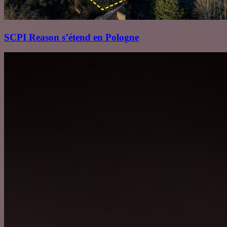
SCPI Reason s’étend en Pologne