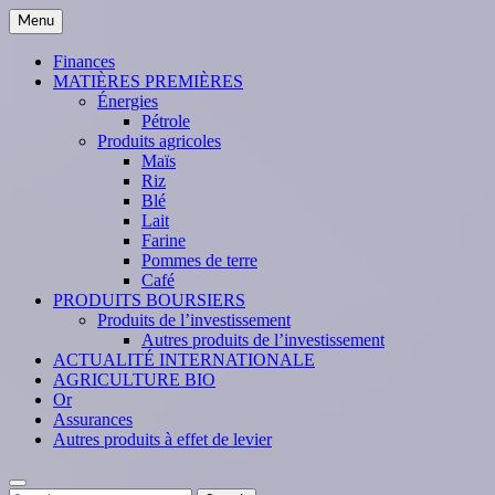
Skip
Menu
to
content
Finances
MATIÈRES PREMIÈRES
Énergies
Pétrole
Produits agricoles
Maïs
Riz
Blé
Lait
Farine
Pommes de terre
Café
PRODUITS BOURSIERS
Produits de l’investissement
Autres produits de l’investissement
ACTUALITÉ INTERNATIONALE
AGRICULTURE BIO
Or
Assurances
Autres produits à effet de levier
Search