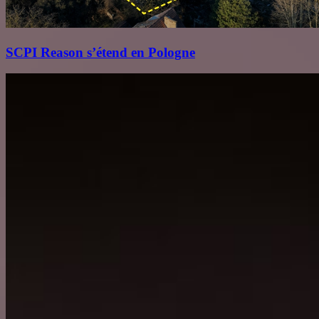
SCPI Reason s’étend en Pologne