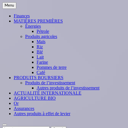
Skip
Menu
to
content
Finances
MATIÈRES PREMIÈRES
Énergies
Pétrole
Produits agricoles
Maïs
Riz
Blé
Lait
Farine
Pommes de terre
Café
PRODUITS BOURSIERS
Produits de l’investissement
Autres produits de l’investissement
ACTUALITÉ INTERNATIONALE
AGRICULTURE BIO
Or
Assurances
Autres produits à effet de levier
Search