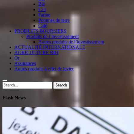
Blé
Lait
Farine
Pommes de terre
Café
PRODUITS BOURSIERS
Produits de l’investissement
Autres produits de l’investissement
ACTUALITÉ INTERNATIONALE
AGRICULTURE BIO
Or
Assurances
Autres produits à effet de levier
Search
Search
for:
Flash News