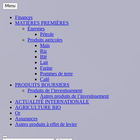
Skip
Menu
to
content
Finances
MATIÈRES PREMIÈRES
Énergies
Pétrole
Produits agricoles
Maïs
Riz
Blé
Lait
Farine
Pommes de terre
Café
PRODUITS BOURSIERS
Produits de l’investissement
Autres produits de l’investissement
ACTUALITÉ INTERNATIONALE
AGRICULTURE BIO
Or
Assurances
Autres produits à effet de levier
Search