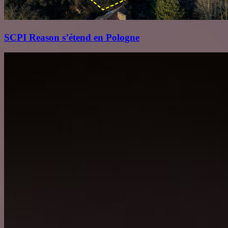
SCPI Reason s’étend en Pologne