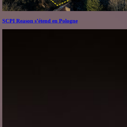
SCPI Reason s’étend en Pologne