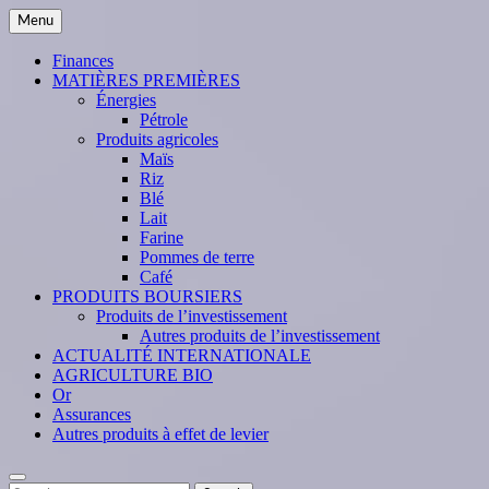
Skip
Menu
to
content
Finances
MATIÈRES PREMIÈRES
Énergies
Pétrole
Produits agricoles
Maïs
Riz
Blé
Lait
Farine
Pommes de terre
Café
PRODUITS BOURSIERS
Produits de l’investissement
Autres produits de l’investissement
ACTUALITÉ INTERNATIONALE
AGRICULTURE BIO
Or
Assurances
Autres produits à effet de levier
Search