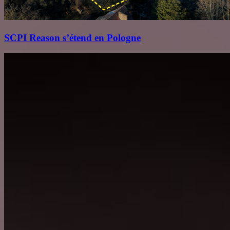
SCPI Reason s’étend en Pologne