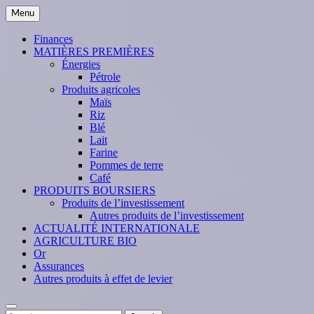
Skip
Menu
to
content
Finances
MATIÈRES PREMIÈRES
Énergies
Pétrole
Produits agricoles
Maïs
Riz
Blé
Lait
Farine
Pommes de terre
Café
PRODUITS BOURSIERS
Produits de l’investissement
Autres produits de l’investissement
ACTUALITÉ INTERNATIONALE
AGRICULTURE BIO
Or
Assurances
Autres produits à effet de levier
Search