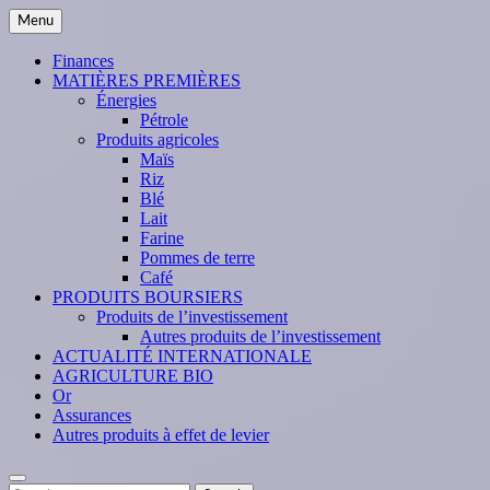
Skip
Menu
to
content
Finances
MATIÈRES PREMIÈRES
Énergies
Pétrole
Produits agricoles
Maïs
Riz
Blé
Lait
Farine
Pommes de terre
Café
PRODUITS BOURSIERS
Produits de l’investissement
Autres produits de l’investissement
ACTUALITÉ INTERNATIONALE
AGRICULTURE BIO
Or
Assurances
Autres produits à effet de levier
Search