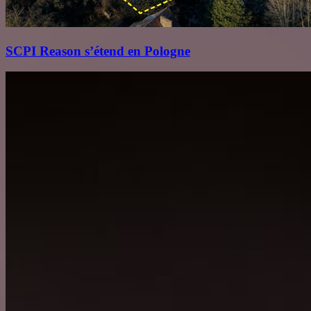
SCPI Reason s’étend en Pologne