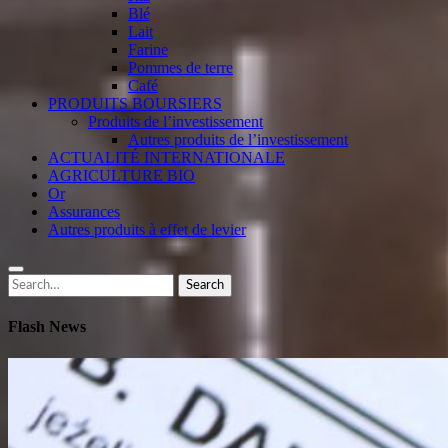
Blé
Lait
Farine
Pommes de terre
Café
PRODUITS BOURSIERS
Produits de l’investissement
Autres produits de l’investissement
ACTUALITÉ INTERNATIONALE
AGRICULTURE BIO
Or
Assurances
Autres produits à effet de levier
Search
Search
for:
Flash News