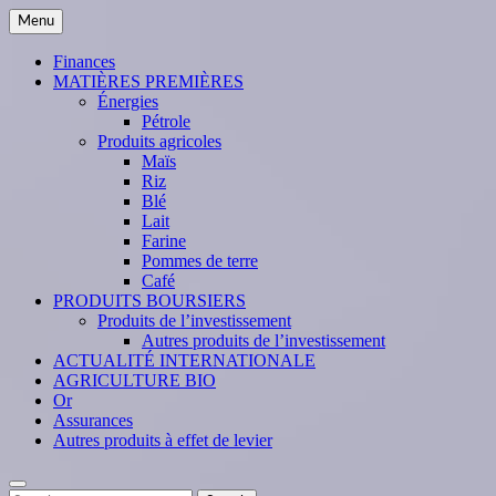
Skip
Menu
to
content
Finances
MATIÈRES PREMIÈRES
Énergies
Pétrole
Produits agricoles
Maïs
Riz
Blé
Lait
Farine
Pommes de terre
Café
PRODUITS BOURSIERS
Produits de l’investissement
Autres produits de l’investissement
ACTUALITÉ INTERNATIONALE
AGRICULTURE BIO
Or
Assurances
Autres produits à effet de levier
Search