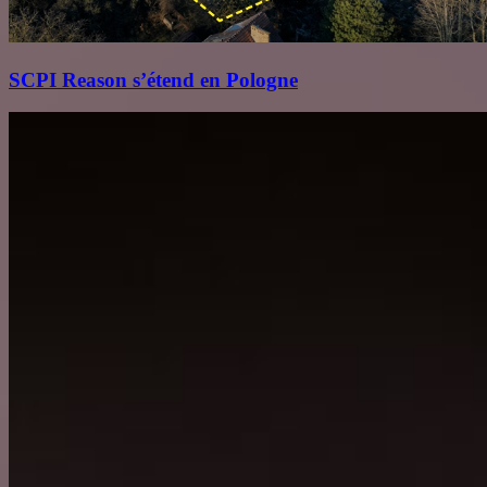
SCPI Reason s’étend en Pologne