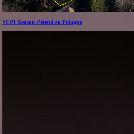
SCPI Reason s’étend en Pologne