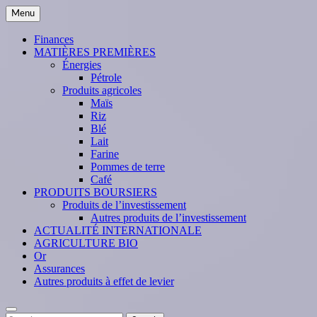
Skip
Menu
to
content
Finances
MATIÈRES PREMIÈRES
Énergies
Pétrole
Produits agricoles
Maïs
Riz
Blé
Lait
Farine
Pommes de terre
Café
PRODUITS BOURSIERS
Produits de l’investissement
Autres produits de l’investissement
ACTUALITÉ INTERNATIONALE
AGRICULTURE BIO
Or
Assurances
Autres produits à effet de levier
Search