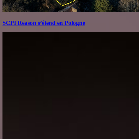
SCPI Reason s’étend en Pologne