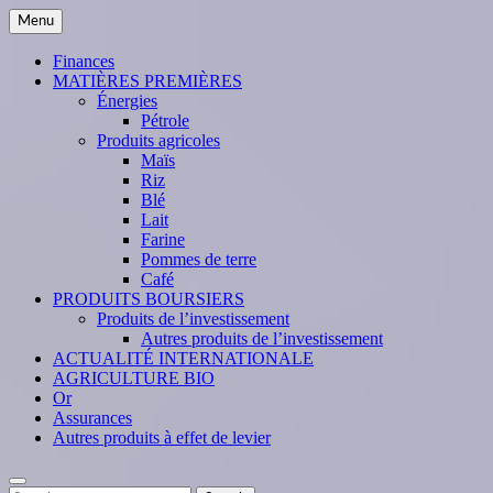
Skip
Menu
to
content
Finances
MATIÈRES PREMIÈRES
Énergies
Pétrole
Produits agricoles
Maïs
Riz
Blé
Lait
Farine
Pommes de terre
Café
PRODUITS BOURSIERS
Produits de l’investissement
Autres produits de l’investissement
ACTUALITÉ INTERNATIONALE
AGRICULTURE BIO
Or
Assurances
Autres produits à effet de levier
Search