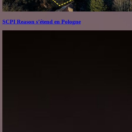
SCPI Reason s’étend en Pologne