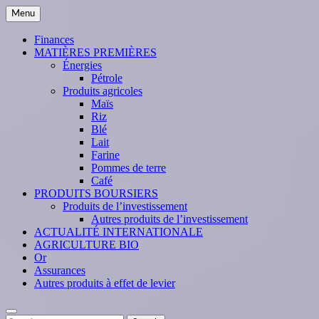
Skip
Menu
to
content
Finances
MATIÈRES PREMIÈRES
Énergies
Pétrole
Produits agricoles
Maïs
Riz
Blé
Lait
Farine
Pommes de terre
Café
PRODUITS BOURSIERS
Produits de l’investissement
Autres produits de l’investissement
ACTUALITÉ INTERNATIONALE
AGRICULTURE BIO
Or
Assurances
Autres produits à effet de levier
Search