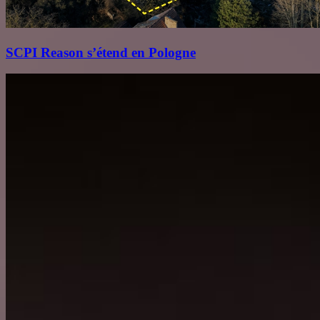
SCPI Reason s’étend en Pologne