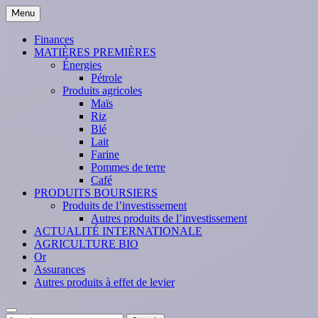
Skip
Menu
to
content
Finances
MATIÈRES PREMIÈRES
Énergies
Pétrole
Produits agricoles
Maïs
Riz
Blé
Lait
Farine
Pommes de terre
Café
PRODUITS BOURSIERS
Produits de l’investissement
Autres produits de l’investissement
ACTUALITÉ INTERNATIONALE
AGRICULTURE BIO
Or
Assurances
Autres produits à effet de levier
Search