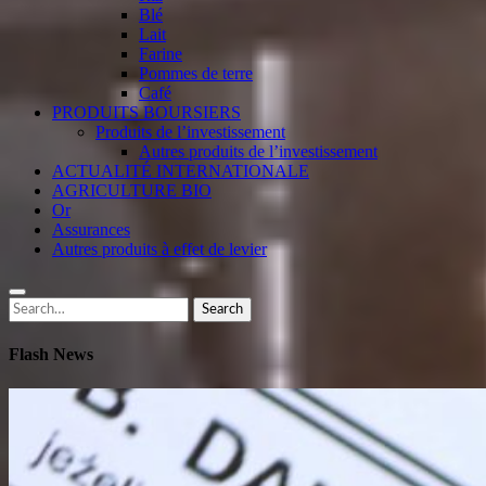
Blé
Lait
Farine
Pommes de terre
Café
PRODUITS BOURSIERS
Produits de l’investissement
Autres produits de l’investissement
ACTUALITÉ INTERNATIONALE
AGRICULTURE BIO
Or
Assurances
Autres produits à effet de levier
Search
Search
for:
Flash News