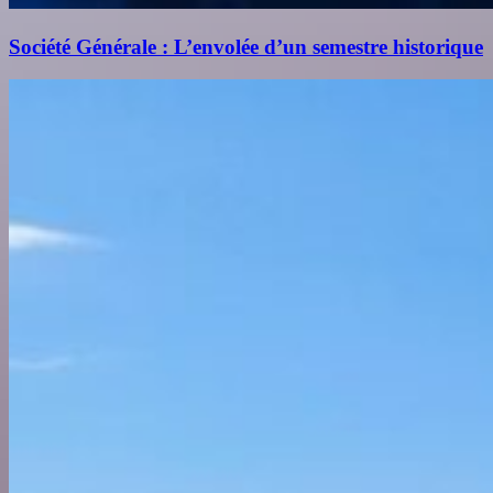
Société Générale : L’envolée d’un semestre historique