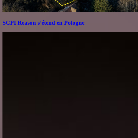
SCPI Reason s’étend en Pologne