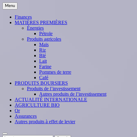
Skip
Menu
to
content
Finances
MATIÈRES PREMIÈRES
Énergies
Pétrole
Produits agricoles
Maïs
Riz
Blé
Lait
Farine
Pommes de terre
Café
PRODUITS BOURSIERS
Produits de l’investissement
Autres produits de l’investissement
ACTUALITÉ INTERNATIONALE
AGRICULTURE BIO
Or
Assurances
Autres produits à effet de levier
Search