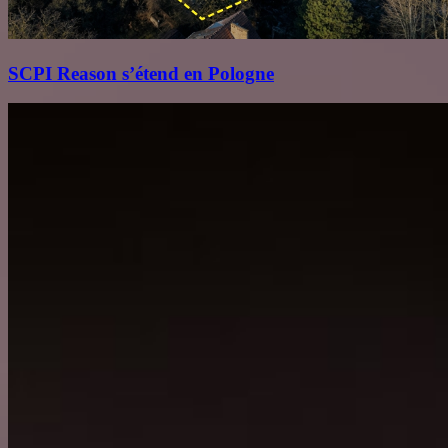
SCPI Reason s’étend en Pologne