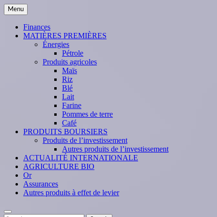
Skip
Menu
to
content
Finances
MATIÈRES PREMIÈRES
Énergies
Pétrole
Produits agricoles
Maïs
Riz
Blé
Lait
Farine
Pommes de terre
Café
PRODUITS BOURSIERS
Produits de l’investissement
Autres produits de l’investissement
ACTUALITÉ INTERNATIONALE
AGRICULTURE BIO
Or
Assurances
Autres produits à effet de levier
Search