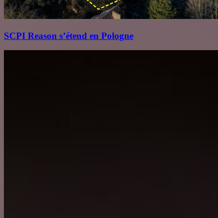
SCPI Reason s’étend en Pologne