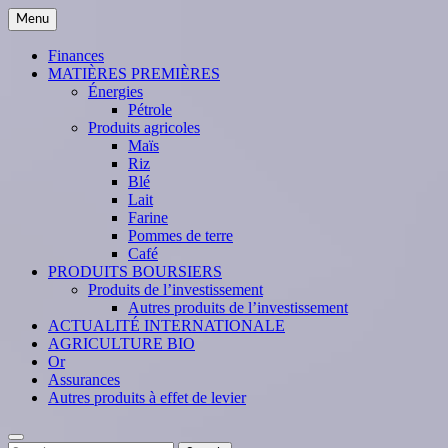
Skip
Menu
to
content
Finances
MATIÈRES PREMIÈRES
Énergies
Pétrole
Produits agricoles
Maïs
Riz
Blé
Lait
Farine
Pommes de terre
Café
PRODUITS BOURSIERS
Produits de l’investissement
Autres produits de l’investissement
ACTUALITÉ INTERNATIONALE
AGRICULTURE BIO
Or
Assurances
Autres produits à effet de levier
Search