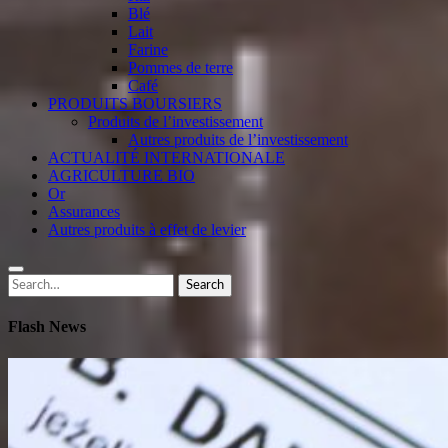
Blé
Lait
Farine
Pommes de terre
Café
PRODUITS BOURSIERS
Produits de l’investissement
Autres produits de l’investissement
ACTUALITÉ INTERNATIONALE
AGRICULTURE BIO
Or
Assurances
Autres produits à effet de levier
Search
Search
for:
Flash News