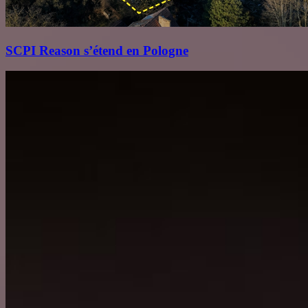
SCPI Reason s’étend en Pologne