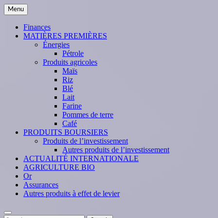
Skip
Menu
to
content
Finances
MATIÈRES PREMIÈRES
Énergies
Pétrole
Produits agricoles
Maïs
Riz
Blé
Lait
Farine
Pommes de terre
Café
PRODUITS BOURSIERS
Produits de l’investissement
Autres produits de l’investissement
ACTUALITÉ INTERNATIONALE
AGRICULTURE BIO
Or
Assurances
Autres produits à effet de levier
Search