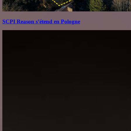
SCPI Reason s’étend en Pologne