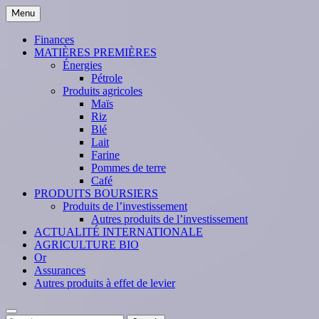
Skip
Menu
to
content
Finances
MATIÈRES PREMIÈRES
Énergies
Pétrole
Produits agricoles
Maïs
Riz
Blé
Lait
Farine
Pommes de terre
Café
PRODUITS BOURSIERS
Produits de l’investissement
Autres produits de l’investissement
ACTUALITÉ INTERNATIONALE
AGRICULTURE BIO
Or
Assurances
Autres produits à effet de levier
Search