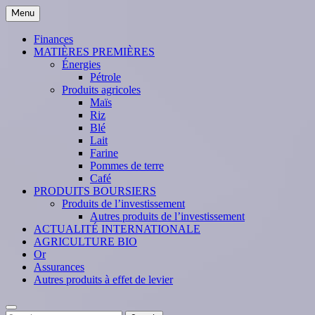
Skip
Menu
to
content
Finances
MATIÈRES PREMIÈRES
Énergies
Pétrole
Produits agricoles
Maïs
Riz
Blé
Lait
Farine
Pommes de terre
Café
PRODUITS BOURSIERS
Produits de l’investissement
Autres produits de l’investissement
ACTUALITÉ INTERNATIONALE
AGRICULTURE BIO
Or
Assurances
Autres produits à effet de levier
Search