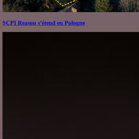
SCPI Reason s’étend en Pologne