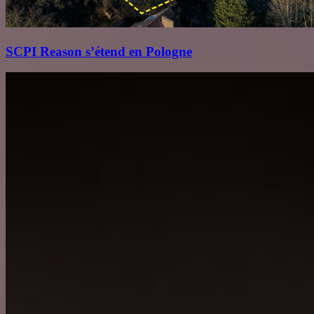
SCPI Reason s’étend en Pologne