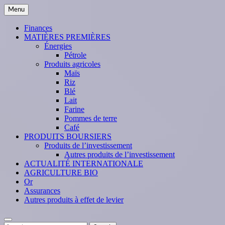
Skip
Menu
to
content
Finances
MATIÈRES PREMIÈRES
Énergies
Pétrole
Produits agricoles
Maïs
Riz
Blé
Lait
Farine
Pommes de terre
Café
PRODUITS BOURSIERS
Produits de l’investissement
Autres produits de l’investissement
ACTUALITÉ INTERNATIONALE
AGRICULTURE BIO
Or
Assurances
Autres produits à effet de levier
Search